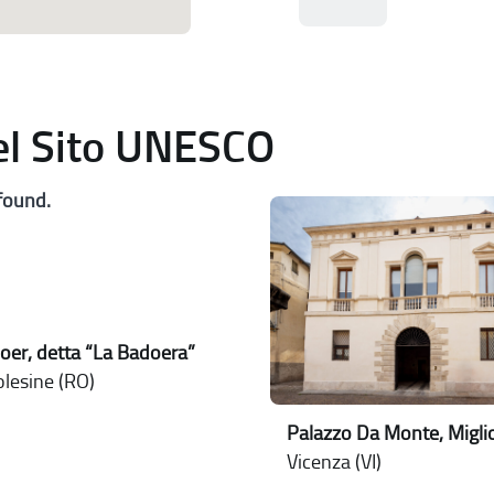
del Sito UNESCO
found.
doer, detta “La Badoera”
olesine (RO)
Palazzo Da Monte, Miglio
Vicenza (VI)