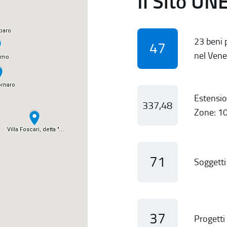
Il Sito UN
23 beni p
47
nel Vene
Estensio
337,48
Zone: 10
71
Soggetti 
37
Progetti