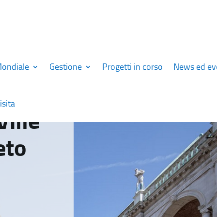
Mondiale
Gestione
Progetti in corso
News ed ev
isita
Ville
eto