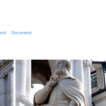
enti
Documenti