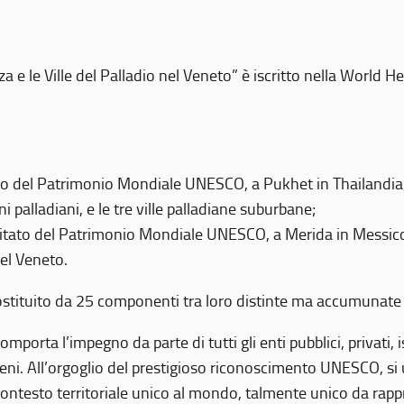
 e le Ville del Palladio nel Veneto” è iscritto nella World H
 del Patrimonio Mondiale UNESCO, a Pukhet in Thailandia, il
i palladiani, e le tre ville palladiane suburbane;
itato del Patrimonio Mondiale UNESCO, a Merida in Messico,
del Veneto.
o costituito da 25 componenti tra loro distinte ma accumunate
mporta l’impegno da parte di tutti gli enti pubblici, privati,
eni. All’orgoglio del prestigioso riconoscimento UNESCO, si u
 contesto territoriale unico al mondo, talmente unico da rap