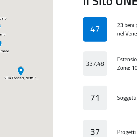
Il Sito UN
23 beni p
47
nel Vene
Estensio
337,48
Zone: 10
71
Soggetti 
37
Progetti