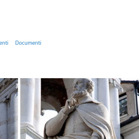
enti
Documenti