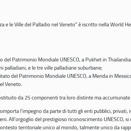
 e le Ville del Palladio nel Veneto” è iscritto nella World H
 del Patrimonio Mondiale UNESCO, a Pukhet in Thailandia, il
i palladiani, e le tre ville palladiane suburbane;
itato del Patrimonio Mondiale UNESCO, a Merida in Messico,
del Veneto.
o costituito da 25 componenti tra loro distinte ma accumunate
mporta l’impegno da parte di tutti gli enti pubblici, privati,
eni. All’orgoglio del prestigioso riconoscimento UNESCO, si u
 contesto territoriale unico al mondo, talmente unico da rap