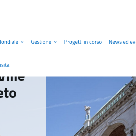
Mondiale
Gestione
Progetti in corso
News ed ev
isita
Ville
eto