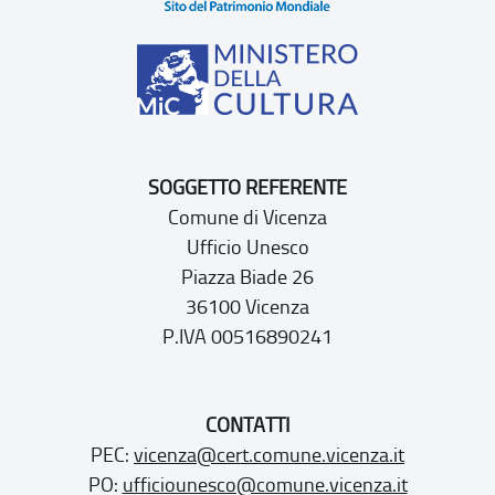
SOGGETTO REFERENTE
Comune di Vicenza
Ufficio Unesco
Piazza Biade 26
36100 Vicenza
P.IVA 00516890241
CONTATTI
PEC:
vicenza@cert.comune.vicenza.it
PO:
ufficiounesco@comune.vicenza.it