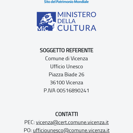
SOGGETTO REFERENTE
Comune di Vicenza
Ufficio Unesco
Piazza Biade 26
36100 Vicenza
P.IVA 00516890241
CONTATTI
PEC:
vicenza@cert.comune.vicenza.it
PO:
ufficiounesco@comune.vicenza.it