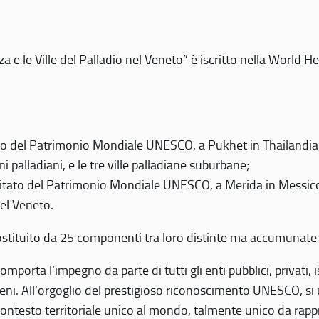
 e le Ville del Palladio nel Veneto” è iscritto nella World H
 del Patrimonio Mondiale UNESCO, a Pukhet in Thailandia, il
i palladiani, e le tre ville palladiane suburbane;
itato del Patrimonio Mondiale UNESCO, a Merida in Messico,
del Veneto.
o costituito da 25 componenti tra loro distinte ma accumunate
mporta l’impegno da parte di tutti gli enti pubblici, privati,
eni. All’orgoglio del prestigioso riconoscimento UNESCO, si u
 contesto territoriale unico al mondo, talmente unico da rap