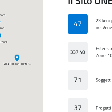
Il Sito UN
23 beni p
47
nel Vene
Estensio
337,48
Zone: 10
71
Soggetti 
37
Progetti