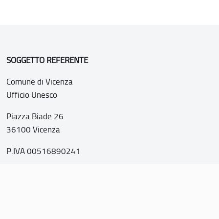
SOGGETTO REFERENTE
Comune di Vicenza
Ufficio Unesco
Piazza Biade 26
36100 Vicenza
P.IVA 00516890241
o web realizzato con i fondi della Legge 20 febbraio 2006, n
nti italiani di interesse culturale, paesaggistico e ambientale, 
tutela dell’UNESCO”