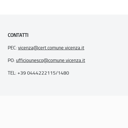
CONTATTI
PEC:
vicenza@cert.comune.vicenza.it
PO:
ufficiounesco@comune.vicenza.it
TEL: +39 0444222115/1480
. 77
inseriti nella “lista del patrimonio mondiale”, posti sotto la