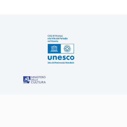
Sit
“Misure speciali di tutela e fruizione dei siti e degli eleme