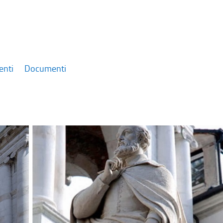
enti
Documenti