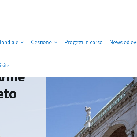
Mondiale
Gestione
Progetti in corso
News ed ev
isita
Ville
eto