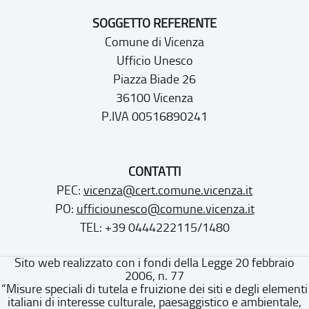
SOGGETTO REFERENTE
Comune di Vicenza
Ufficio Unesco
Piazza Biade 26
36100 Vicenza
P.IVA 00516890241
CONTATTI
PEC:
vicenza@cert.comune.vicenza.it
PO:
ufficiounesco@comune.vicenza.it
TEL: +39 0444222115/1480
Sito web realizzato con i fondi della Legge 20 febbraio
2006, n. 77
“Misure speciali di tutela e fruizione dei siti e degli elementi
italiani di interesse culturale, paesaggistico e ambientale,