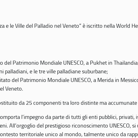
 e le Ville del Palladio nel Veneto” è iscritto nella World H
 del Patrimonio Mondiale UNESCO, a Pukhet in Thailandia, il
i palladiani, e le tre ville palladiane suburbane;
itato del Patrimonio Mondiale UNESCO, a Merida in Messico,
del Veneto.
o costituito da 25 componenti tra loro distinte ma accumunate
mporta l’impegno da parte di tutti gli enti pubblici, privati,
eni. All’orgoglio del prestigioso riconoscimento UNESCO, si u
 contesto territoriale unico al mondo, talmente unico da rap