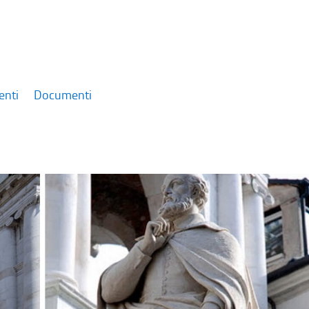
enti
Documenti