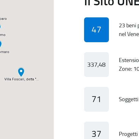
Il Sito UN
23 beni p
47
nel Vene
Estensio
337,48
Zone: 10
71
Soggetti 
37
Progetti