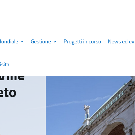
Mondiale
Gestione
Progetti in corso
News ed ev
isita
Ville
eto