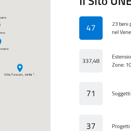
Il Sito UN
23 beni p
47
nel Vene
Estensio
337,48
Zone: 10
71
Soggetti 
37
Progetti