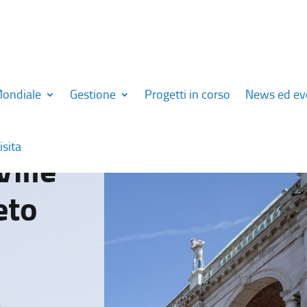
Mondiale
Gestione
Progetti in corso
News ed ev
isita
Ville
eto