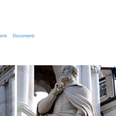
enti
Documenti