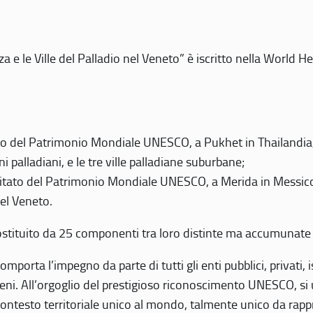
 e le Ville del Palladio nel Veneto” è iscritto nella World H
 del Patrimonio Mondiale UNESCO, a Pukhet in Thailandia, il
i palladiani, e le tre ville palladiane suburbane;
itato del Patrimonio Mondiale UNESCO, a Merida in Messico,
del Veneto.
o costituito da 25 componenti tra loro distinte ma accumunate
mporta l’impegno da parte di tutti gli enti pubblici, privati,
eni. All’orgoglio del prestigioso riconoscimento UNESCO, si u
 contesto territoriale unico al mondo, talmente unico da rap