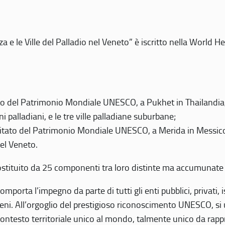
 e le Ville del Palladio nel Veneto” è iscritto nella World H
 del Patrimonio Mondiale UNESCO, a Pukhet in Thailandia, il
i palladiani, e le tre ville palladiane suburbane;
itato del Patrimonio Mondiale UNESCO, a Merida in Messico,
del Veneto.
o costituito da 25 componenti tra loro distinte ma accumunate
mporta l’impegno da parte di tutti gli enti pubblici, privati,
eni. All’orgoglio del prestigioso riconoscimento UNESCO, si u
 contesto territoriale unico al mondo, talmente unico da rap