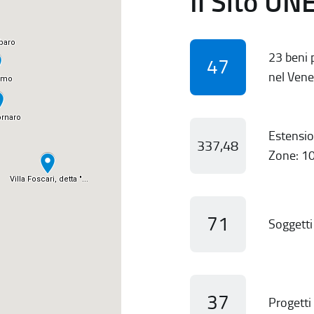
Il Sito UN
23 beni p
47
nel Vene
Estensio
337,48
Zone: 10
71
Soggetti 
37
Progetti