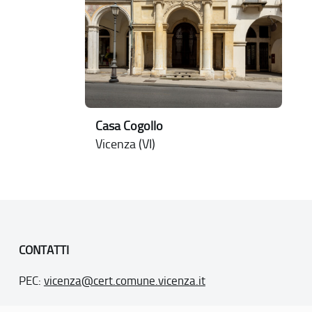
Casa Cogollo
Vicenza (VI)
CONTATTI
PEC:
vicenza@cert.comune.vicenza.it
PO:
ufficiounesco@comune.vicenza.it