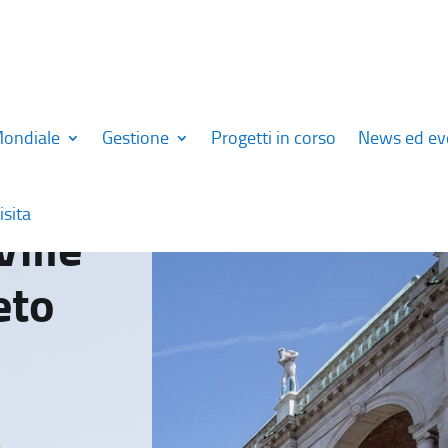
Mondiale
Gestione
Progetti in corso
News ed ev
isita
Ville
eto