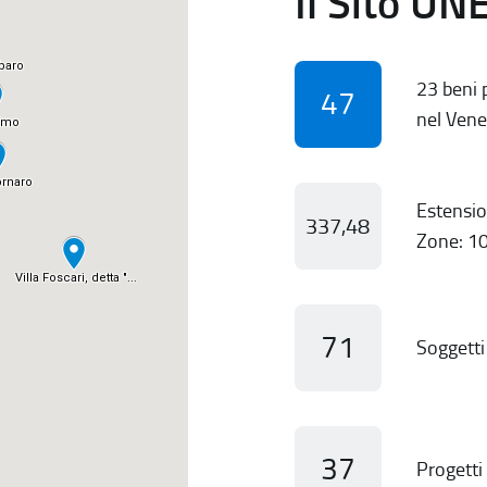
Il Sito UN
23 beni p
47
nel Vene
Estensio
337,48
Zone: 10
71
Soggetti 
37
Progetti