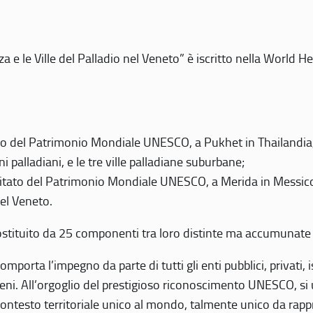
 e le Ville del Palladio nel Veneto” è iscritto nella World H
 del Patrimonio Mondiale UNESCO, a Pukhet in Thailandia, il
i palladiani, e le tre ville palladiane suburbane;
itato del Patrimonio Mondiale UNESCO, a Merida in Messico,
del Veneto.
o costituito da 25 componenti tra loro distinte ma accumunate
mporta l’impegno da parte di tutti gli enti pubblici, privati,
eni. All’orgoglio del prestigioso riconoscimento UNESCO, si u
 contesto territoriale unico al mondo, talmente unico da rap