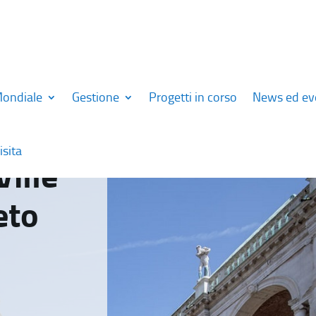
Mondiale
Gestione
Progetti in corso
News ed ev
isita
Ville
eto