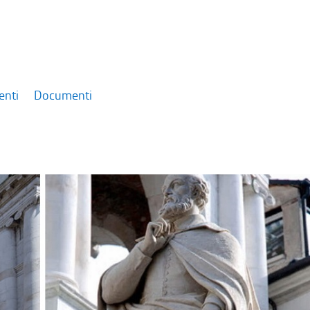
enti
Documenti