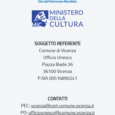
SOGGETTO REFERENTE
Comune di Vicenza
Ufficio Unesco
Piazza Biade 26
36100 Vicenza
P.IVA 00516890241
CONTATTI
PEC:
vicenza@cert.comune.vicenza.it
PO:
ufficiounesco@comune.vicenza.it