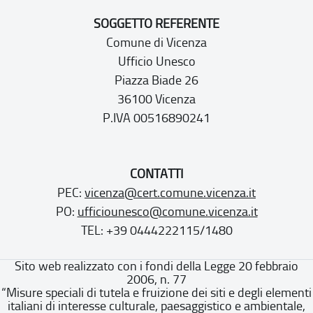
SOGGETTO REFERENTE
Comune di Vicenza
Ufficio Unesco
Piazza Biade 26
36100 Vicenza
P.IVA 00516890241
CONTATTI
PEC:
vicenza@cert.comune.vicenza.it
PO:
ufficiounesco@comune.vicenza.it
TEL: +39 0444222115/1480
Sito web realizzato con i fondi della Legge 20 febbraio
2006, n. 77
“Misure speciali di tutela e fruizione dei siti e degli elementi
italiani di interesse culturale, paesaggistico e ambientale,