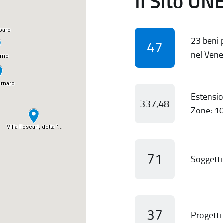
Il Sito UN
23 beni p
47
nel Vene
Estensio
337,48
Zone: 10
71
Soggetti 
37
Progetti