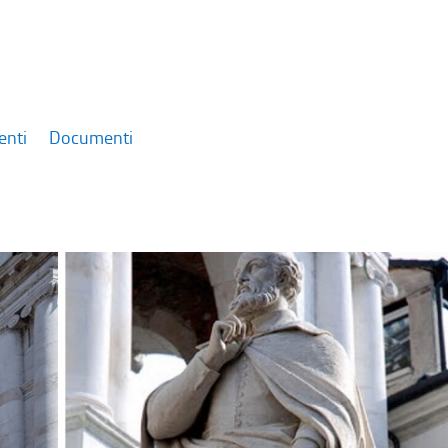
enti
Documenti