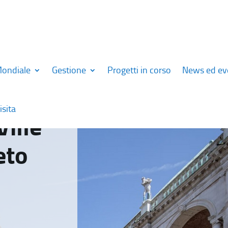
Mondiale
Gestione
Progetti in corso
News ed ev
isita
Ville
eto