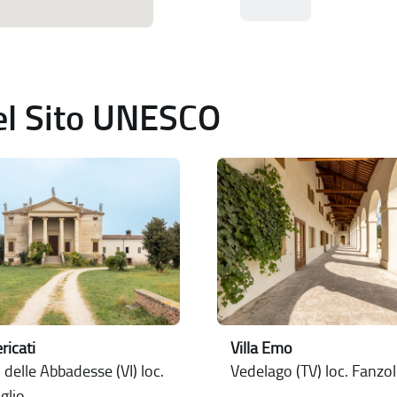
del Sito UNESCO
ericati
Villa Emo
delle Abbadesse (VI) loc.
Vedelago (TV) loc. Fanzo
glio