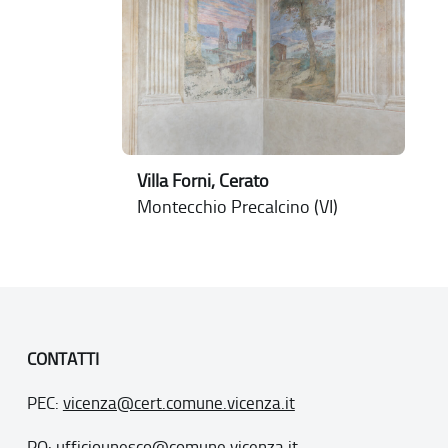
Villa Forni, Cerato
Montecchio Precalcino (VI)
CONTATTI
PEC:
vicenza@cert.comune.vicenza.it
PO:
ufficiounesco@comune.vicenza.it