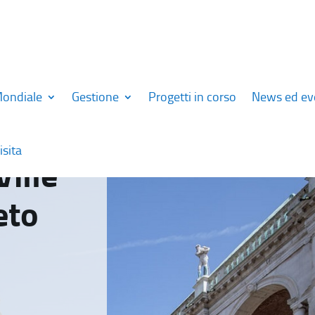
Mondiale
Gestione
Progetti in corso
News ed ev
isita
Ville
eto