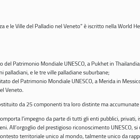
 e le Ville del Palladio nel Veneto” è iscritto nella World H
 del Patrimonio Mondiale UNESCO, a Pukhet in Thailandia, il
i palladiani, e le tre ville palladiane suburbane;
itato del Patrimonio Mondiale UNESCO, a Merida in Messico,
del Veneto.
o costituito da 25 componenti tra loro distinte ma accumunate
mporta l’impegno da parte di tutti gli enti pubblici, privati,
eni. All’orgoglio del prestigioso riconoscimento UNESCO, si u
 contesto territoriale unico al mondo, talmente unico da rap