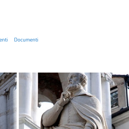
enti
Documenti