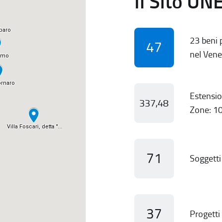
Il Sito UN
23 beni p
47
nel Vene
Estensio
337,48
Zone: 10
71
Soggetti 
37
Progetti