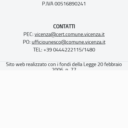
P.IVA 00516890241
CONTATTI
PEC:
vicenza@cert.comune.vicenza.it
PO:
ufficiounesco@comune.vicenza.it
TEL: +39 0444222115/1480
Sito web realizzato con i fondi della Legge 20 febbraio
2006, n. 77
“Misure speciali di tutela e fruizione dei siti e degli elementi
italiani di interesse culturale, paesaggistico e ambientale,
inseriti nella “lista del patrimonio mondiale”, posti sotto la
tutela dell’UNESCO”
Dichiarazione di accessibilità
Note legali
Privacy policy