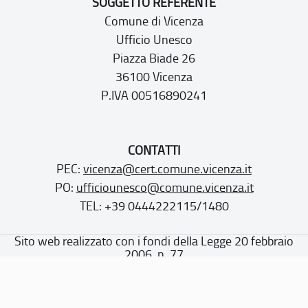
SOGGETTO REFERENTE
Comune di Vicenza
Ufficio Unesco
Piazza Biade 26
36100 Vicenza
P.IVA 00516890241
CONTATTI
PEC:
vicenza@cert.comune.vicenza.it
PO:
ufficiounesco@comune.vicenza.it
TEL: +39 0444222115/1480
Sito web realizzato con i fondi della Legge 20 febbraio
2006, n. 77
“Misure speciali di tutela e fruizione dei siti e degli elementi
italiani di interesse culturale, paesaggistico e ambientale,
inseriti nella “lista del patrimonio mondiale”, posti sotto la
tutela dell’UNESCO”