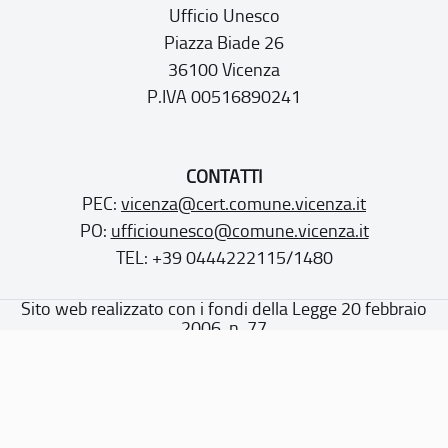
Ufficio Unesco
Piazza Biade 26
36100 Vicenza
P.IVA 00516890241
CONTATTI
PEC:
vicenza@cert.comune.vicenza.it
PO:
ufficiounesco@comune.vicenza.it
TEL: +39 0444222115/1480
Sito web realizzato con i fondi della Legge 20 febbraio
2006, n. 77
“Misure speciali di tutela e fruizione dei siti e degli elementi
italiani di interesse culturale, paesaggistico e ambientale,
inseriti nella “lista del patrimonio mondiale”, posti sotto la
tutela dell’UNESCO”