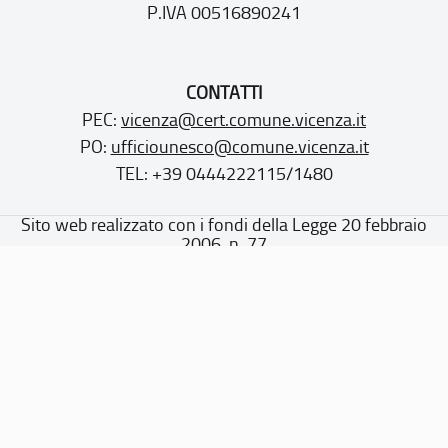
P.IVA 00516890241
CONTATTI
PEC:
vicenza@cert.comune.vicenza.it
PO:
ufficiounesco@comune.vicenza.it
TEL: +39 0444222115/1480
Sito web realizzato con i fondi della Legge 20 febbraio
2006, n. 77
“Misure speciali di tutela e fruizione dei siti e degli elementi
italiani di interesse culturale, paesaggistico e ambientale,
inseriti nella “lista del patrimonio mondiale”, posti sotto la
tutela dell’UNESCO”
Dichiarazione di accessibilità
Note legali
Privacy policy