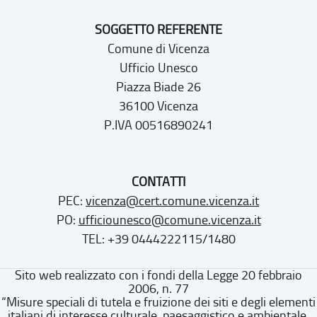
SOGGETTO REFERENTE
Comune di Vicenza
Ufficio Unesco
Piazza Biade 26
36100 Vicenza
P.IVA 00516890241
CONTATTI
PEC:
vicenza@cert.comune.vicenza.it
PO:
ufficiounesco@comune.vicenza.it
TEL: +39 0444222115/1480
Sito web realizzato con i fondi della Legge 20 febbraio
2006, n. 77
“Misure speciali di tutela e fruizione dei siti e degli elementi
italiani di interesse culturale, paesaggistico e ambientale,