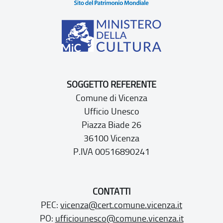
SOGGETTO REFERENTE
Comune di Vicenza
Ufficio Unesco
Piazza Biade 26
36100 Vicenza
P.IVA 00516890241
CONTATTI
PEC:
vicenza@cert.comune.vicenza.it
PO:
ufficiounesco@comune.vicenza.it