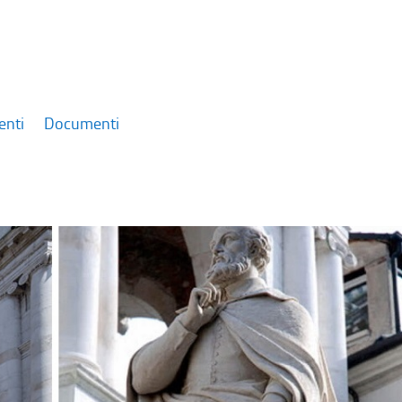
enti
Documenti