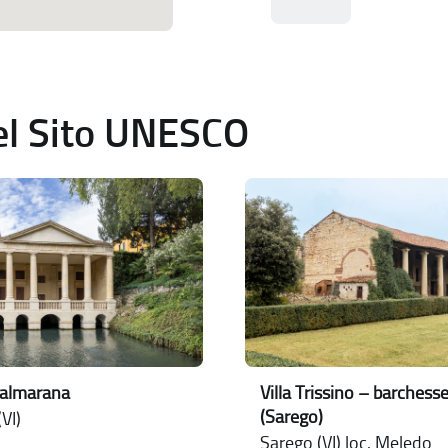
del Sito UNESCO
Valmarana
Villa Trissino – barchess
(Sarego)
VI)
Sarego (VI) loc. Meledo