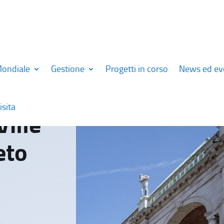
Mondiale
Gestione
Progetti in corso
News ed ev
isita
Ville
eto