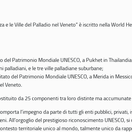
 e le Ville del Palladio nel Veneto” è iscritto nella World H
 del Patrimonio Mondiale UNESCO, a Pukhet in Thailandia, il
i palladiani, e le tre ville palladiane suburbane;
itato del Patrimonio Mondiale UNESCO, a Merida in Messico,
del Veneto.
o costituito da 25 componenti tra loro distinte ma accumunate
mporta l’impegno da parte di tutti gli enti pubblici, privati,
eni. All’orgoglio del prestigioso riconoscimento UNESCO, si u
 contesto territoriale unico al mondo, talmente unico da rap