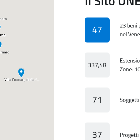
Il Sito UN
23 beni p
47
nel Vene
Estensio
337,48
Zone: 10
71
Soggetti 
37
Progetti