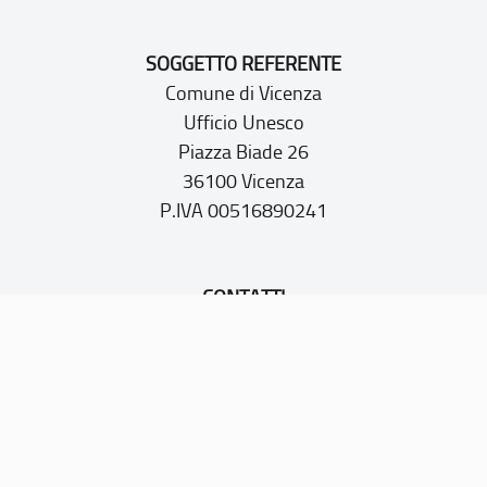
SOGGETTO REFERENTE
Comune di Vicenza
Ufficio Unesco
Piazza Biade 26
36100 Vicenza
P.IVA 00516890241
CONTATTI
PEC:
vicenza@cert.comune.vicenza.it
PO:
ufficiounesco@comune.vicenza.it
TEL: +39 0444222115/1480
Sito web realizzato con i fondi della Legge 20 febbraio
2006, n. 77
“Misure speciali di tutela e fruizione dei siti e degli elementi