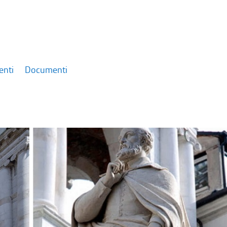
enti
Documenti