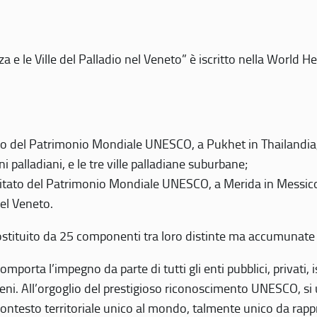
 e le Ville del Palladio nel Veneto” è iscritto nella World H
 del Patrimonio Mondiale UNESCO, a Pukhet in Thailandia, il
i palladiani, e le tre ville palladiane suburbane;
itato del Patrimonio Mondiale UNESCO, a Merida in Messico,
del Veneto.
o costituito da 25 componenti tra loro distinte ma accumunate
mporta l’impegno da parte di tutti gli enti pubblici, privati,
eni. All’orgoglio del prestigioso riconoscimento UNESCO, si u
 contesto territoriale unico al mondo, talmente unico da rap