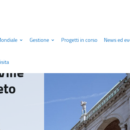
Mondiale
Gestione
Progetti in corso
News ed ev
isita
Ville
eto