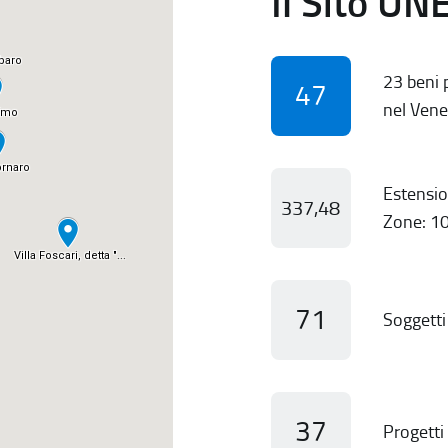
Il Sito UN
23 beni p
47
nel Vene
Estensio
337,48
Zone: 10
71
Soggetti 
37
Progetti