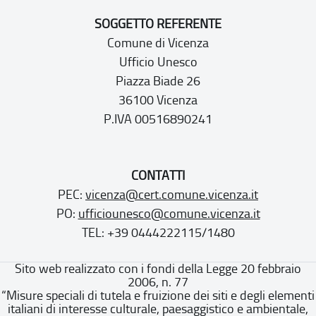
SOGGETTO REFERENTE
Comune di Vicenza
Ufficio Unesco
Piazza Biade 26
36100 Vicenza
P.IVA 00516890241
CONTATTI
PEC:
vicenza@cert.comune.vicenza.it
PO:
ufficiounesco@comune.vicenza.it
TEL: +39 0444222115/1480
Sito web realizzato con i fondi della Legge 20 febbraio
2006, n. 77
“Misure speciali di tutela e fruizione dei siti e degli elementi
italiani di interesse culturale, paesaggistico e ambientale,