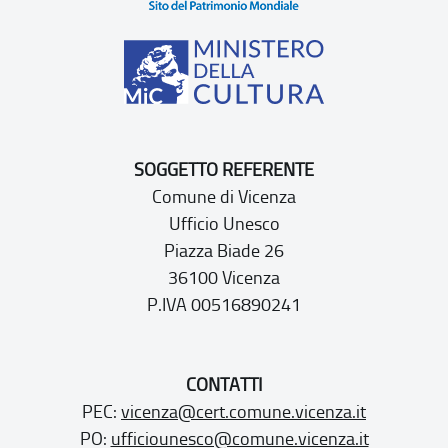
SOGGETTO REFERENTE
Comune di Vicenza
Ufficio Unesco
Piazza Biade 26
36100 Vicenza
P.IVA 00516890241
CONTATTI
PEC:
vicenza@cert.comune.vicenza.it
PO:
ufficiounesco@comune.vicenza.it