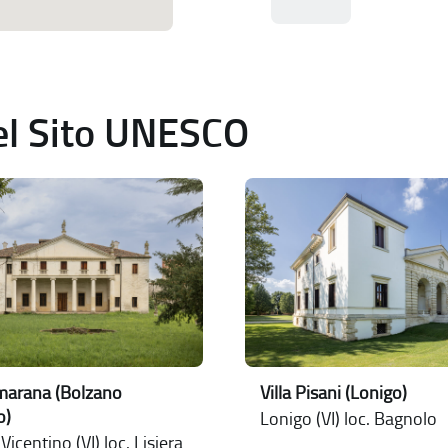
del Sito UNESCO
lmarana (Bolzano
Villa Pisani (Lonigo)
o)
Lonigo (VI) loc. Bagnolo
icentino (VI) loc. Lisiera