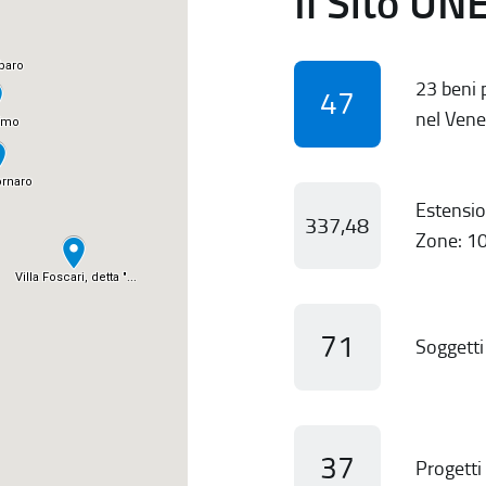
Il Sito UN
23 beni p
47
nel Vene
Estensio
337,48
Zone: 10
71
Soggetti 
37
Progetti