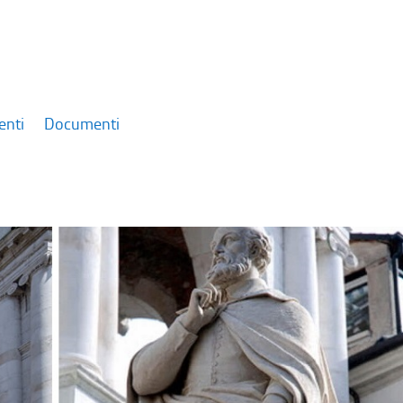
enti
Documenti