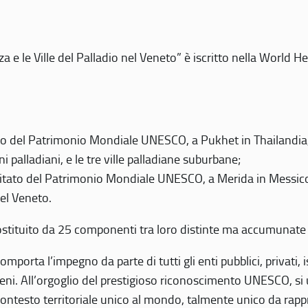
 e le Ville del Palladio nel Veneto” è iscritto nella World H
 del Patrimonio Mondiale UNESCO, a Pukhet in Thailandia, il
i palladiani, e le tre ville palladiane suburbane;
itato del Patrimonio Mondiale UNESCO, a Merida in Messico,
del Veneto.
o costituito da 25 componenti tra loro distinte ma accumunate
mporta l’impegno da parte di tutti gli enti pubblici, privati,
eni. All’orgoglio del prestigioso riconoscimento UNESCO, si u
 contesto territoriale unico al mondo, talmente unico da rap