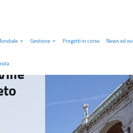
Mondiale
Gestione
Progetti in corso
News ed ev
isita
Ville
eto