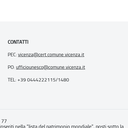
CONTATTI
PEC:
vicenza@cert.comune.vicenza.it
PO:
ufficiounesco@comune.vicenza.it
TEL: +39 0444222115/1480
. 77
inseriti nella “lista del patrimonio mondiale”, posti sotto la