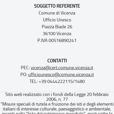
SOGGETTO REFERENTE
Comune di Vicenza
Ufficio Unesco
Piazza Biade 26
36100 Vicenza
P.IVA 00516890241
CONTATTI
PEC:
vicenza@cert.comune.vicenza.it
PO:
ufficiounesco@comune.vicenza.it
TEL: +39 0444222115/1480
Sito web realizzato con i fondi della Legge 20 febbraio
2006, n. 77
“Misure speciali di tutela e fruizione dei siti e degli elementi
italiani di interesse culturale, paesaggistico e ambientale,
inseriti nella “lista del patrimonio mondiale”, posti sotto la