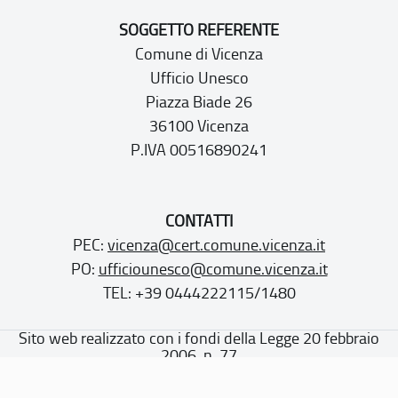
SOGGETTO REFERENTE
Comune di Vicenza
Ufficio Unesco
Piazza Biade 26
36100 Vicenza
P.IVA 00516890241
CONTATTI
PEC:
vicenza@cert.comune.vicenza.it
PO:
ufficiounesco@comune.vicenza.it
TEL: +39 0444222115/1480
Sito web realizzato con i fondi della Legge 20 febbraio
2006, n. 77
“Misure speciali di tutela e fruizione dei siti e degli elementi
italiani di interesse culturale, paesaggistico e ambientale,