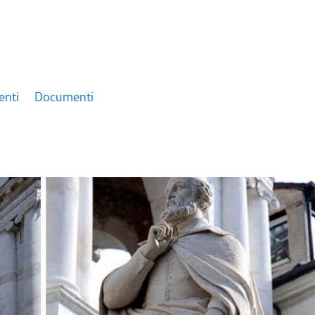
enti
Documenti