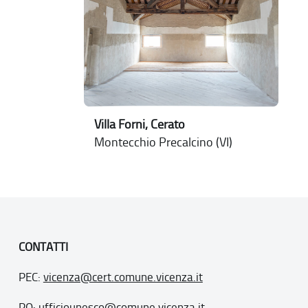
Villa Forni, Cerato
Montecchio Precalcino (VI)
CONTATTI
PEC:
vicenza@cert.comune.vicenza.it
PO:
ufficiounesco@comune.vicenza.it