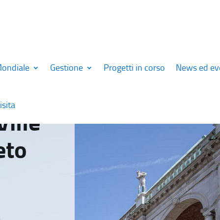
Mondiale
Gestione
Progetti in corso
News ed ev
isita
Ville
eto