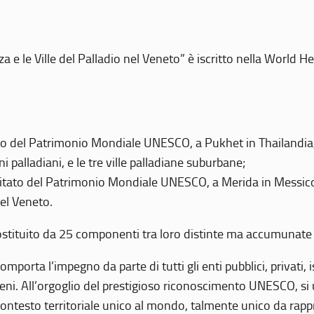
 e le Ville del Palladio nel Veneto” è iscritto nella World H
 del Patrimonio Mondiale UNESCO, a Pukhet in Thailandia, il
i palladiani, e le tre ville palladiane suburbane;
itato del Patrimonio Mondiale UNESCO, a Merida in Messico,
del Veneto.
o costituito da 25 componenti tra loro distinte ma accumunate
mporta l’impegno da parte di tutti gli enti pubblici, privati,
eni. All’orgoglio del prestigioso riconoscimento UNESCO, si u
 contesto territoriale unico al mondo, talmente unico da rap