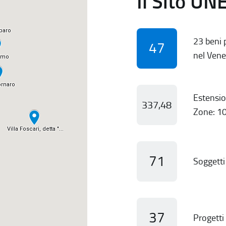
Il Sito UN
23 beni p
47
nel Vene
Estensio
337,48
Zone: 10
71
Soggetti 
37
Progetti