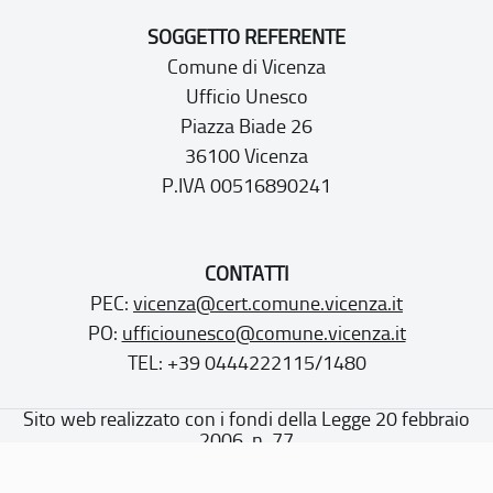
SOGGETTO REFERENTE
Comune di Vicenza
Ufficio Unesco
Piazza Biade 26
36100 Vicenza
P.IVA 00516890241
CONTATTI
PEC:
vicenza@cert.comune.vicenza.it
PO:
ufficiounesco@comune.vicenza.it
TEL: +39 0444222115/1480
Sito web realizzato con i fondi della Legge 20 febbraio
2006, n. 77
“Misure speciali di tutela e fruizione dei siti e degli elementi
italiani di interesse culturale, paesaggistico e ambientale,