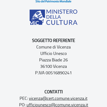
SOGGETTO REFERENTE
Comune di Vicenza
Ufficio Unesco
Piazza Biade 26
36100 Vicenza
P.IVA 00516890241
CONTATTI
PEC:
vicenza@cert.comune.vicenza.it
PO:
ufficiounesco@comune.vicenza.it