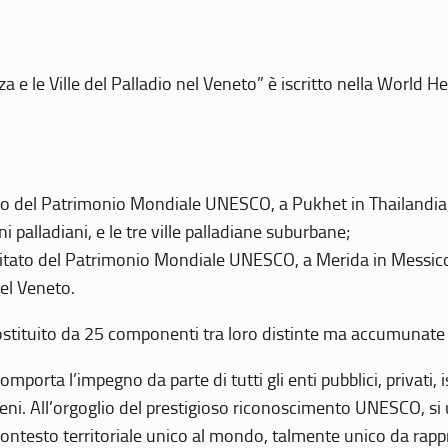
 e le Ville del Palladio nel Veneto” è iscritto nella World H
 del Patrimonio Mondiale UNESCO, a Pukhet in Thailandia, il
i palladiani, e le tre ville palladiane suburbane;
itato del Patrimonio Mondiale UNESCO, a Merida in Messico,
del Veneto.
o costituito da 25 componenti tra loro distinte ma accumunate
mporta l’impegno da parte di tutti gli enti pubblici, privati,
eni. All’orgoglio del prestigioso riconoscimento UNESCO, si u
 contesto territoriale unico al mondo, talmente unico da rap