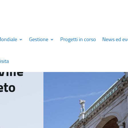
Mondiale
Gestione
Progetti in corso
News ed ev
isita
Ville
eto