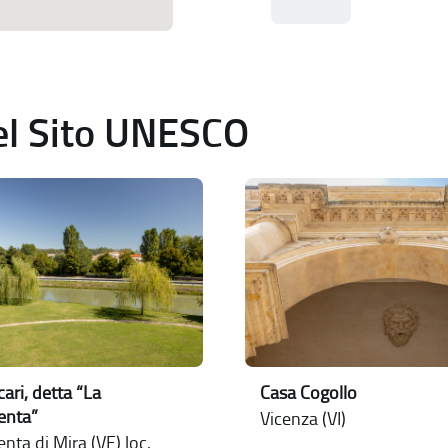
del Sito UNESCO
cari, detta “La
Casa Cogollo
enta”
Vicenza (VI)
nta di Mira (VE) loc.