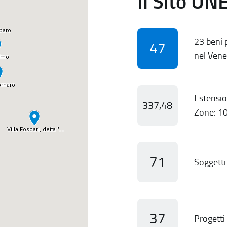
Il Sito UN
23 beni p
47
nel Vene
Estensio
337,48
Zone: 10
71
Soggetti 
37
Progetti