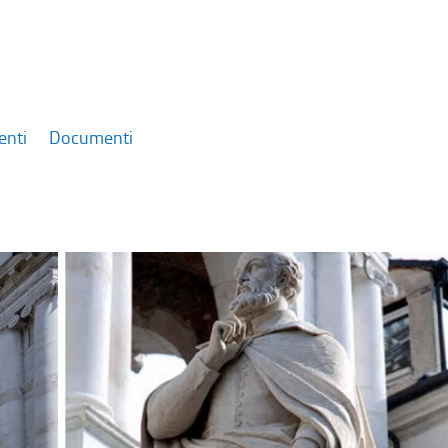
enti
Documenti