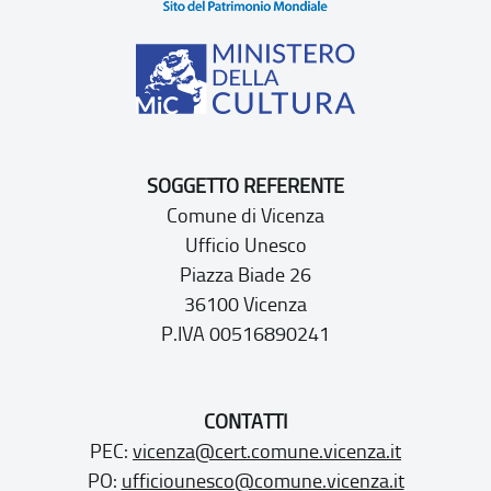
SOGGETTO REFERENTE
Comune di Vicenza
Ufficio Unesco
Piazza Biade 26
36100 Vicenza
P.IVA 00516890241
CONTATTI
PEC:
vicenza@cert.comune.vicenza.it
PO:
ufficiounesco@comune.vicenza.it