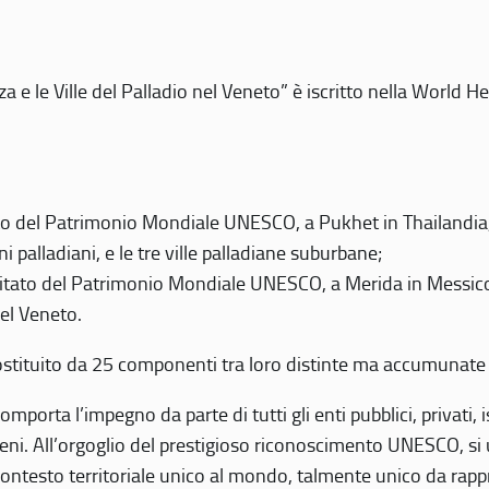
 e le Ville del Palladio nel Veneto” è iscritto nella World H
 del Patrimonio Mondiale UNESCO, a Pukhet in Thailandia, il
i palladiani, e le tre ville palladiane suburbane;
itato del Patrimonio Mondiale UNESCO, a Merida in Messico,
del Veneto.
o costituito da 25 componenti tra loro distinte ma accumunate
mporta l’impegno da parte di tutti gli enti pubblici, privati,
eni. All’orgoglio del prestigioso riconoscimento UNESCO, si u
 contesto territoriale unico al mondo, talmente unico da rap