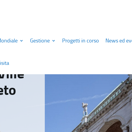
Mondiale
Gestione
Progetti in corso
News ed ev
isita
Ville
eto