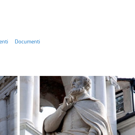
enti
Documenti