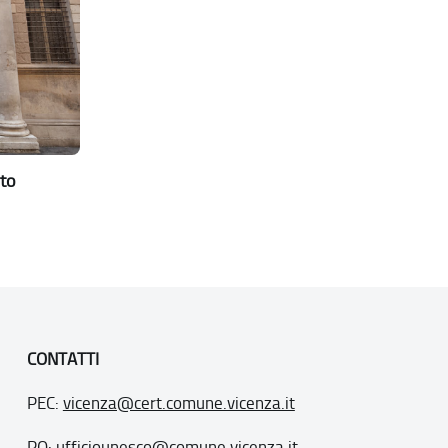
to
CONTATTI
PEC:
vicenza@cert.comune.vicenza.it
PO:
ufficiounesco@comune.vicenza.it