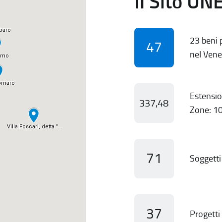
Il Sito UN
23 beni p
47
nel Vene
Estensio
337,48
Zone: 10
71
Soggetti 
37
Progetti