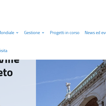
Mondiale
Gestione
Progetti in corso
News ed ev
isita
Ville
eto