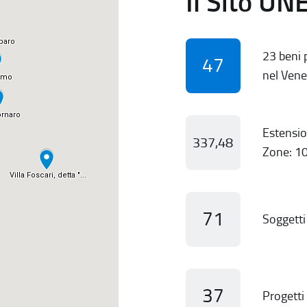
Il Sito UN
23 beni p
47
nel Vene
Estensio
337,48
Zone: 10
71
Soggetti 
37
Progetti