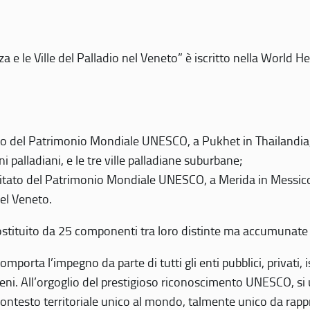
 e le Ville del Palladio nel Veneto” è iscritto nella World H
 del Patrimonio Mondiale UNESCO, a Pukhet in Thailandia, il
i palladiani, e le tre ville palladiane suburbane;
itato del Patrimonio Mondiale UNESCO, a Merida in Messico,
del Veneto.
o costituito da 25 componenti tra loro distinte ma accumunate
mporta l’impegno da parte di tutti gli enti pubblici, privati,
eni. All’orgoglio del prestigioso riconoscimento UNESCO, si u
 contesto territoriale unico al mondo, talmente unico da rap