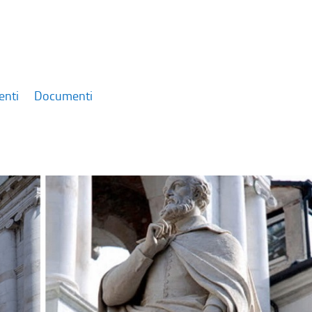
enti
Documenti