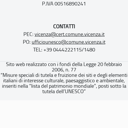
P.IVA 00516890241
CONTATTI
PEC:
vicenza@cert.comune.vicenza.it
PO:
ufficiounesco@comune.vicenza.it
TEL: +39 0444222115/1480
Sito web realizzato con i fondi della Legge 20 febbraio
2006, n. 77
“Misure speciali di tutela e fruizione dei siti e degli elementi
italiani di interesse culturale, paesaggistico e ambientale,
inseriti nella “lista del patrimonio mondiale”, posti sotto la
tutela dell’UNESCO”
Dichiarazione di accessibilità
Note legali
Privacy policy