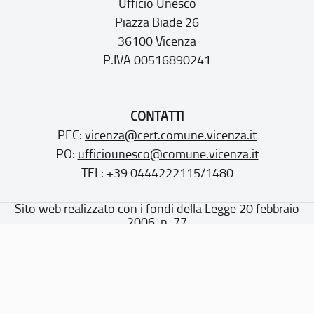
Ufficio Unesco
Piazza Biade 26
36100 Vicenza
P.IVA 00516890241
CONTATTI
PEC:
vicenza@cert.comune.vicenza.it
PO:
ufficiounesco@comune.vicenza.it
TEL: +39 0444222115/1480
Sito web realizzato con i fondi della Legge 20 febbraio
2006, n. 77
“Misure speciali di tutela e fruizione dei siti e degli elementi
italiani di interesse culturale, paesaggistico e ambientale,
inseriti nella “lista del patrimonio mondiale”, posti sotto la
tutela dell’UNESCO”
Dichiarazione di accessibilità