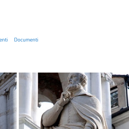
enti
Documenti