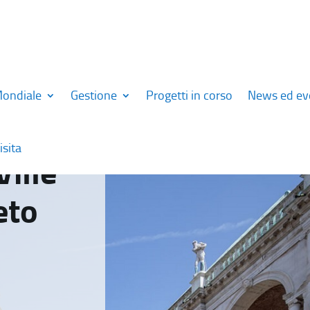
Mondiale
Gestione
Progetti in corso
News ed ev
isita
Ville
eto