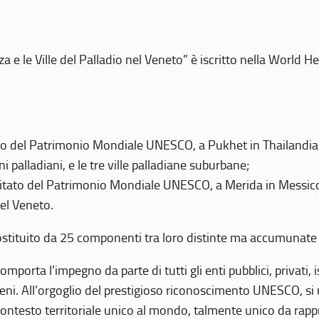
 e le Ville del Palladio nel Veneto” è iscritto nella World H
 del Patrimonio Mondiale UNESCO, a Pukhet in Thailandia, il
i palladiani, e le tre ville palladiane suburbane;
itato del Patrimonio Mondiale UNESCO, a Merida in Messico,
del Veneto.
o costituito da 25 componenti tra loro distinte ma accumunate
mporta l’impegno da parte di tutti gli enti pubblici, privati,
eni. All’orgoglio del prestigioso riconoscimento UNESCO, si u
 contesto territoriale unico al mondo, talmente unico da rap