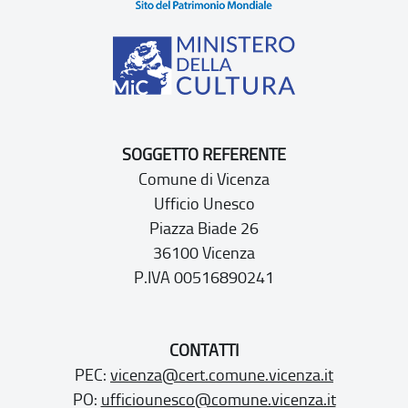
SOGGETTO REFERENTE
Comune di Vicenza
Ufficio Unesco
Piazza Biade 26
36100 Vicenza
P.IVA 00516890241
CONTATTI
PEC:
vicenza@cert.comune.vicenza.it
PO:
ufficiounesco@comune.vicenza.it