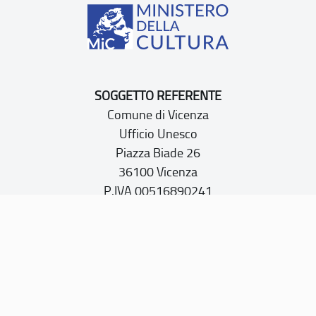
SOGGETTO REFERENTE
Comune di Vicenza
Ufficio Unesco
Piazza Biade 26
36100 Vicenza
P.IVA 00516890241
CONTATTI
PEC:
vicenza@cert.comune.vicenza.it
PO:
ufficiounesco@comune.vicenza.it
TEL: +39 0444222115/1480