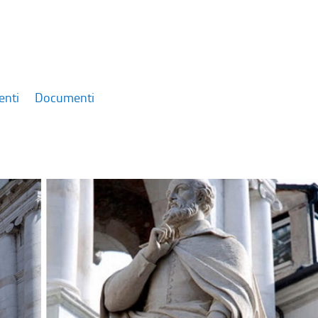
enti
Documenti