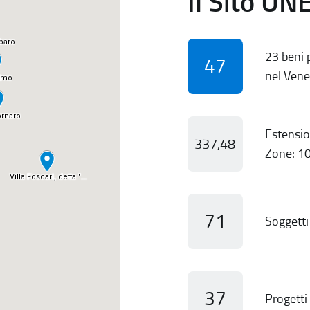
Il Sito UN
23 beni p
47
nel Vene
Estensio
337,48
Zone: 10
71
Soggetti 
37
Progetti