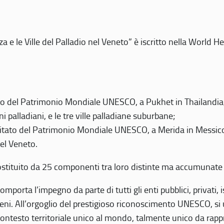
 e le Ville del Palladio nel Veneto” è iscritto nella World H
 del Patrimonio Mondiale UNESCO, a Pukhet in Thailandia, il
i palladiani, e le tre ville palladiane suburbane;
itato del Patrimonio Mondiale UNESCO, a Merida in Messico,
del Veneto.
o costituito da 25 componenti tra loro distinte ma accumunate
mporta l’impegno da parte di tutti gli enti pubblici, privati,
eni. All’orgoglio del prestigioso riconoscimento UNESCO, si u
 contesto territoriale unico al mondo, talmente unico da rap