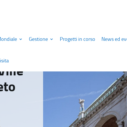
Mondiale
Gestione
Progetti in corso
News ed ev
isita
Ville
eto