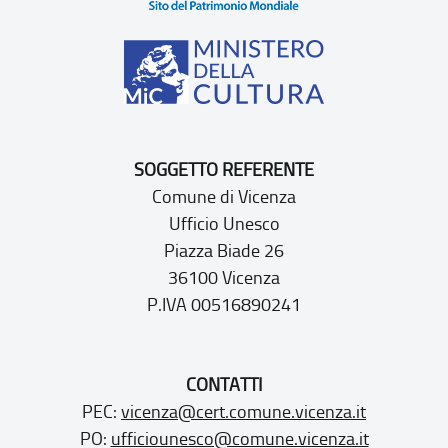
SOGGETTO REFERENTE
Comune di Vicenza
Ufficio Unesco
Piazza Biade 26
36100 Vicenza
P.IVA 00516890241
CONTATTI
PEC:
vicenza@cert.comune.vicenza.it
PO:
ufficiounesco@comune.vicenza.it