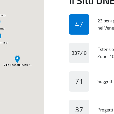
Il Sito UN
23 beni p
47
nel Vene
Estensio
337,48
Zone: 10
71
Soggetti 
37
Progetti