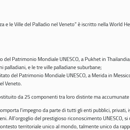
 e le Ville del Palladio nel Veneto” è iscritto nella World H
 del Patrimonio Mondiale UNESCO, a Pukhet in Thailandia, il
i palladiani, e le tre ville palladiane suburbane;
itato del Patrimonio Mondiale UNESCO, a Merida in Messico,
del Veneto.
o costituito da 25 componenti tra loro distinte ma accumunate
mporta l’impegno da parte di tutti gli enti pubblici, privati,
eni. All’orgoglio del prestigioso riconoscimento UNESCO, si u
 contesto territoriale unico al mondo, talmente unico da rap