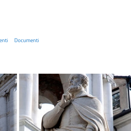
enti
Documenti