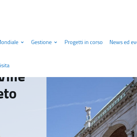
Mondiale
Gestione
Progetti in corso
News ed ev
isita
Ville
eto