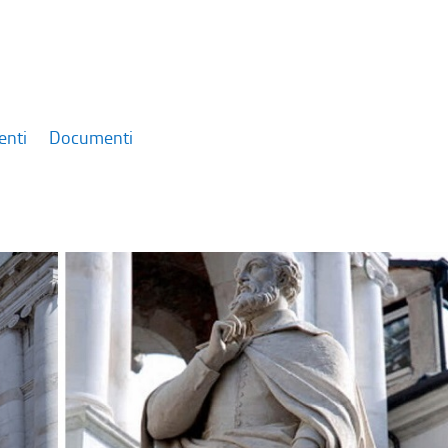
enti
Documenti