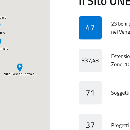
Il Sito UN
23 beni p
47
nel Vene
Estensio
337,48
Zone: 10
71
Soggetti 
37
Progetti