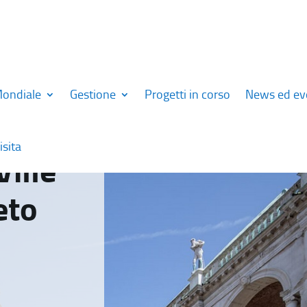
Mondiale
Gestione
Progetti in corso
News ed ev
isita
Ville
eto