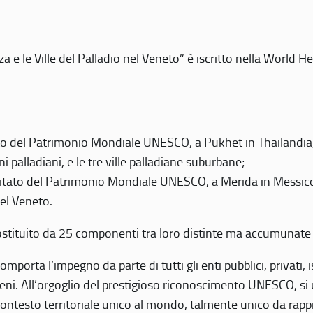
 e le Ville del Palladio nel Veneto” è iscritto nella World H
 del Patrimonio Mondiale UNESCO, a Pukhet in Thailandia, il
i palladiani, e le tre ville palladiane suburbane;
itato del Patrimonio Mondiale UNESCO, a Merida in Messico,
del Veneto.
o costituito da 25 componenti tra loro distinte ma accumunate
mporta l’impegno da parte di tutti gli enti pubblici, privati,
eni. All’orgoglio del prestigioso riconoscimento UNESCO, si u
 contesto territoriale unico al mondo, talmente unico da rap