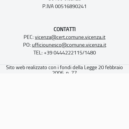
P.IVA 00516890241
CONTATTI
PEC:
vicenza@cert.comune.vicenza.it
PO:
ufficiounesco@comune.vicenza.it
TEL: +39 0444222115/1480
Sito web realizzato con i fondi della Legge 20 febbraio
2006, n. 77
“Misure speciali di tutela e fruizione dei siti e degli elementi
italiani di interesse culturale, paesaggistico e ambientale,
inseriti nella “lista del patrimonio mondiale”, posti sotto la
tutela dell’UNESCO”
Dichiarazione di accessibilità
Note legali
Privacy policy