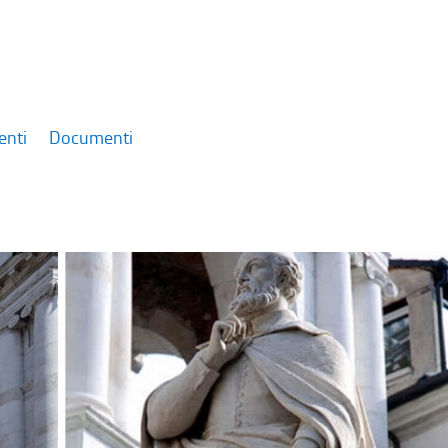
enti
Documenti