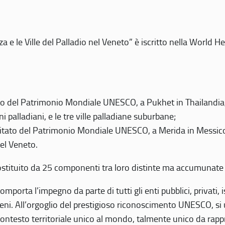
 e le Ville del Palladio nel Veneto” è iscritto nella World H
 del Patrimonio Mondiale UNESCO, a Pukhet in Thailandia, il
i palladiani, e le tre ville palladiane suburbane;
itato del Patrimonio Mondiale UNESCO, a Merida in Messico,
del Veneto.
o costituito da 25 componenti tra loro distinte ma accumunate
mporta l’impegno da parte di tutti gli enti pubblici, privati,
eni. All’orgoglio del prestigioso riconoscimento UNESCO, si u
 contesto territoriale unico al mondo, talmente unico da rap