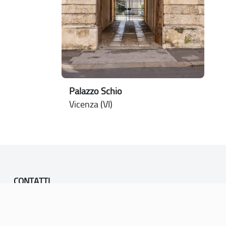
Palazzo Schio
Vicenza (VI)
CONTATTI
PEC:
vicenza@cert.comune.vicenza.it
PO:
ufficiounesco@comune.vicenza.it