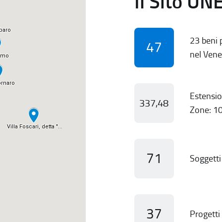
Il Sito UN
23 beni p
47
nel Vene
Estensio
337,48
Zone: 10
71
Soggetti 
37
Progetti