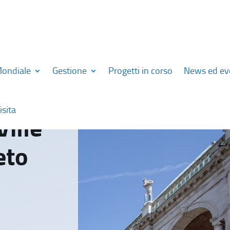
Mondiale
Gestione
Progetti in corso
News ed ev
isita
Ville
eto