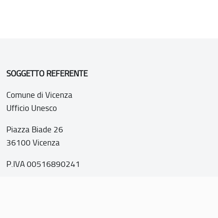
SOGGETTO REFERENTE
Comune di Vicenza
Ufficio Unesco
Piazza Biade 26
36100 Vicenza
P.IVA 00516890241
o web realizzato con i fondi della Legge 20 febbraio 2006, n
nti italiani di interesse culturale, paesaggistico e ambientale, 