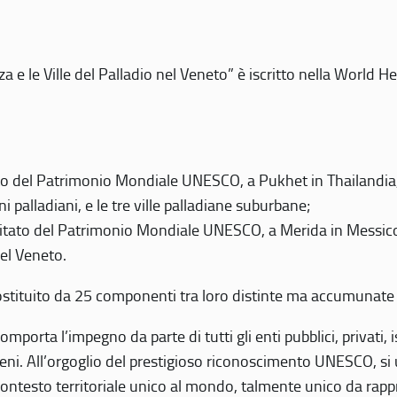
 e le Ville del Palladio nel Veneto” è iscritto nella World H
 del Patrimonio Mondiale UNESCO, a Pukhet in Thailandia, il
i palladiani, e le tre ville palladiane suburbane;
itato del Patrimonio Mondiale UNESCO, a Merida in Messico,
del Veneto.
o costituito da 25 componenti tra loro distinte ma accumunate
mporta l’impegno da parte di tutti gli enti pubblici, privati,
eni. All’orgoglio del prestigioso riconoscimento UNESCO, si u
 contesto territoriale unico al mondo, talmente unico da rap