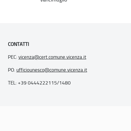
CONTATTI
PEC:
vicenza@cert.comune.vicenza.it
PO:
ufficiounesco@comune.vicenza.it
TEL: +39 0444222115/1480
. 77
inseriti nella “lista del patrimonio mondiale”, posti sotto la