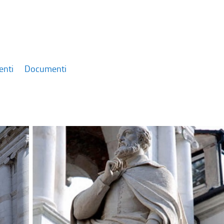
enti
Documenti