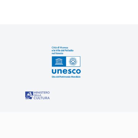
Sit
“Misure speciali di tutela e fruizione dei siti e degli eleme