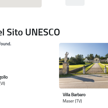
del Sito UNESCO
found.
ollo
VI)
Villa Barbaro
Maser (TV)