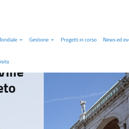
Mondiale
Gestione
Progetti in corso
News ed ev
isita
Ville
eto