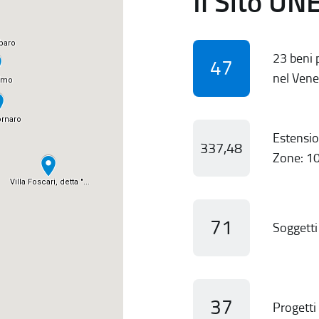
Il Sito UN
23 beni p
47
nel Vene
Estensio
337,48
Zone: 10
71
Soggetti 
37
Progetti