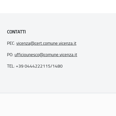
CONTATTI
PEC:
vicenza@cert.comune.vicenza.it
PO:
ufficiounesco@comune.vicenza.it
TEL: +39 0444222115/1480
. 77
inseriti nella “lista del patrimonio mondiale”, posti sotto la