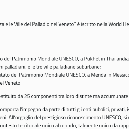
 e le Ville del Palladio nel Veneto” è iscritto nella World H
 del Patrimonio Mondiale UNESCO, a Pukhet in Thailandia, il
i palladiani, e le tre ville palladiane suburbane;
itato del Patrimonio Mondiale UNESCO, a Merida in Messico,
del Veneto.
o costituito da 25 componenti tra loro distinte ma accumunate
mporta l’impegno da parte di tutti gli enti pubblici, privati,
eni. All’orgoglio del prestigioso riconoscimento UNESCO, si u
 contesto territoriale unico al mondo, talmente unico da rap