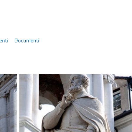
enti
Documenti