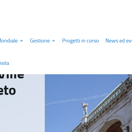
Mondiale
Gestione
Progetti in corso
News ed ev
isita
Ville
eto