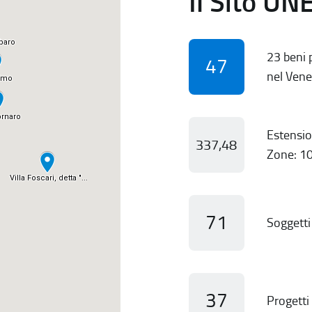
Il Sito UN
23 beni p
47
nel Vene
Estensio
337,48
Zone: 10
71
Soggetti 
37
Progetti