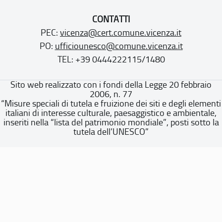
CONTATTI
PEC:
vicenza@cert.comune.vicenza.it
PO:
ufficiounesco@comune.vicenza.it
TEL: +39 0444222115/1480
Sito web realizzato con i fondi della Legge 20 febbraio
2006, n. 77
“Misure speciali di tutela e fruizione dei siti e degli elementi
italiani di interesse culturale, paesaggistico e ambientale,
inseriti nella “lista del patrimonio mondiale”, posti sotto la
tutela dell’UNESCO”
Dichiarazione di accessibilità
Note legali
Privacy policy
Cookie policy
Mappa del sito