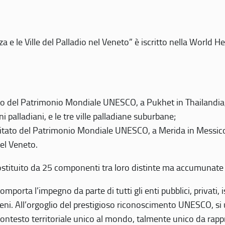
 e le Ville del Palladio nel Veneto” è iscritto nella World H
 del Patrimonio Mondiale UNESCO, a Pukhet in Thailandia, il
i palladiani, e le tre ville palladiane suburbane;
itato del Patrimonio Mondiale UNESCO, a Merida in Messico,
del Veneto.
o costituito da 25 componenti tra loro distinte ma accumunate
mporta l’impegno da parte di tutti gli enti pubblici, privati,
eni. All’orgoglio del prestigioso riconoscimento UNESCO, si u
 contesto territoriale unico al mondo, talmente unico da rap