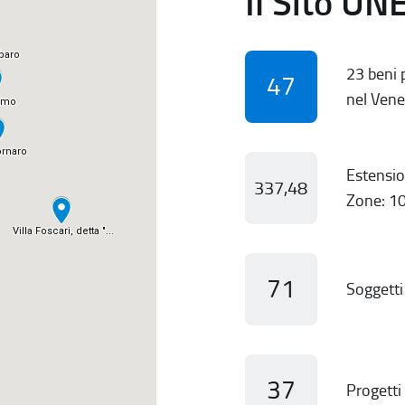
Il Sito UN
23 beni p
47
nel Vene
Estensio
337,48
Zone: 10
71
Soggetti 
37
Progetti