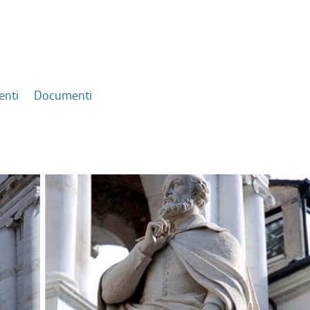
enti
Documenti