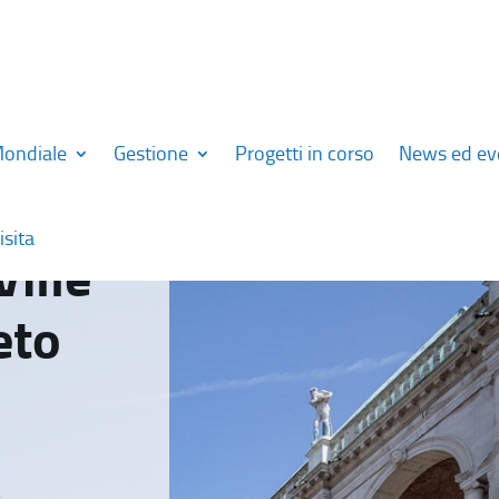
Mondiale
Gestione
Progetti in corso
News ed ev
isita
Ville
eto